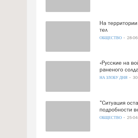
На территории Азовстали обнаружены десятки мертвых
тел
ОБЩЕСТВО
28-0
«Русские на войне своих не бросают»: бой за смертельно
раненого солд
НА ЗЛОБУ ДНЯ
30
"Ситуация остается сложной": стали известны жуткие
подробности в
ОБЩЕСТВО
25-0