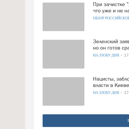
При зачистке "Азовстали" в Мариуполе произошло то, на
что уже и не н
ОБЗОР РОССИЙСКО
Зеленский заявил, что украинцы закончатся через 10 лет,
но он готов с
НА ЗЛОБУ ДНЯ
17
Нацисты, заблокированные на «Азовстали», умоляют
власти в Киев
НА ЗЛОБУ ДНЯ
17