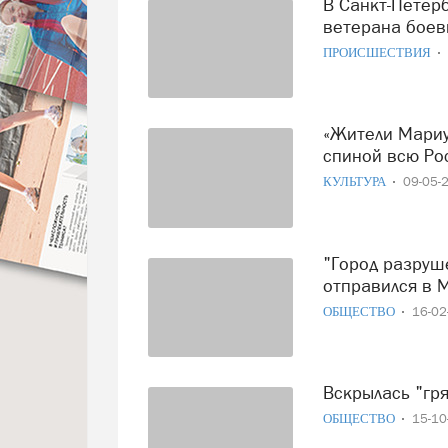
В Санкт-Петербурге неизвестные до смерти избили
ветерана боев
ПРОИСШЕСТВИЯ
«Жители Мариуполя не сломлены, они ощутили за своей
спиной всю Ро
КУЛЬТУРА
09-05-
"Город разрушен больше чем наполовину: вологодский мэр
отправился в 
ОБЩЕСТВО
16-0
Вскрылась "г
ОБЩЕСТВО
15-1