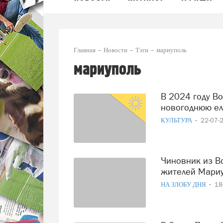
Главная
Новости
Тэги
мариуполь
мариуполь
В 2024 году Вологодская область снова подарит живую
новогоднюю ел
КУЛЬТУРА
22-07-
Чиновник из Вологодской области восхитился мужеством
жителей Мариу
НА ЗЛОБУ ДНЯ
18