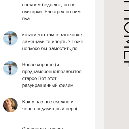
среднем беднеют, но не
олигархи. Расстрел по ним
пла...
кстати,что там в заголовке
замещали-то,ипорты? Тоже
неплохо бы заместить,по...
Новое-хорошо (и
преднамеренно)позабытое
старое.Вот этот
разукрашенный филим...
Как у нас все сложно и
через седалищный нерв(
Очередная глупость