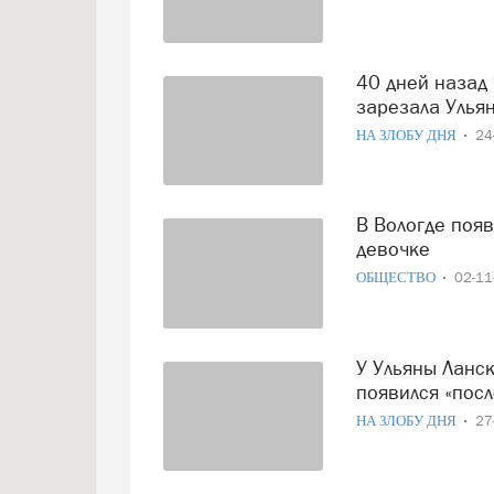
40 дней назад 9-летнюю Софию Жаворнкову жестоко
зарезала Улья
НА ЗЛОБУ ДНЯ
24
В Вологде появился баннер в память об убитой 9-летней
девочке
ОБЩЕСТВО
02-1
У Ульяны Ланской, подозреваемой в убийстве ребенка,
появился «посл
НА ЗЛОБУ ДНЯ
27