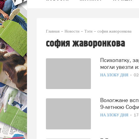
Главная
Новости
Тэги
софия жаворонкова
софия жаворонкова
Психопатку, зарезавшую 9-летнюю Софию Жаворонкову,
могли увезти и
НА ЗЛОБУ ДНЯ
02
Вологжане вспоминают жестоко замученную психопаткой
9-летнюю Соф
НА ЗЛОБУ ДНЯ
17