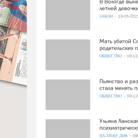
В Вологде вынесено решение в отношении убийцы 9-
летней девочк
ЗАКОН
19-05-20
Мать убитой Сони Жаворонковой ограничили в
родительских 
ОБЩЕСТВО
09-1
Пьянство и разврат: мама убитой Софьи Жаворонковой не
стала менять 
ОБЩЕСТВО
09-1
Ульяна Ланская направлена в Москву на судебно-
психиатрическ
НА ЗЛОБУ ДНЯ
08