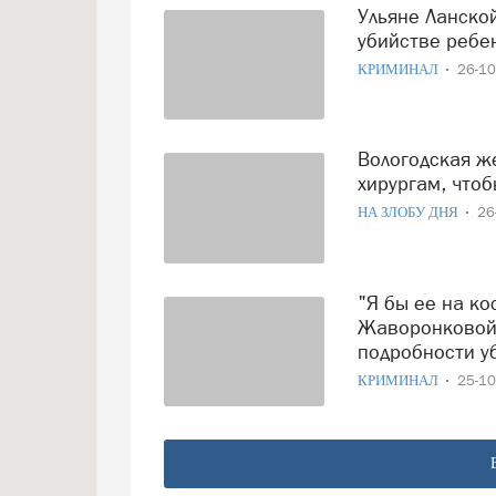
Ульяне Ланской официально предъявлено обвинение в
убийстве ребе
КРИМИНАЛ
26-1
Вологодская жесть: Ланская мечтала отдать дочку
хирургам, чтоб
НА ЗЛОБУ ДНЯ
26
"Я бы ее на костре сожгла, как ведьму": мать Софии
Жаворонковой 
подробности уб
КРИМИНАЛ
25-1