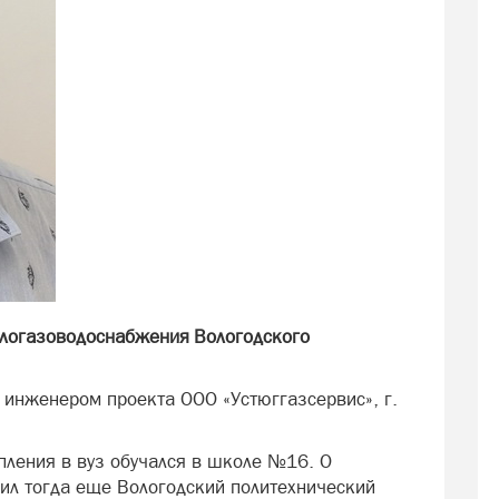
логазоводоснабжения Вологодского
 инженером проекта ООО «Устюггазсервис», г.
упления в вуз обучался в школе №16. О
чил тогда еще Вологодский политехнический