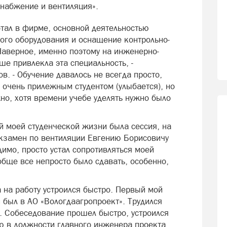
снабжение и вентиляция».
отал в фирме, основной деятельностью
ого оборудования и оснащение контрольно-
аверное, именно поэтому на инженерно-
ше привлекла эта специальность, -
в. - Обучение давалось не всегда просто,
е очень прилежным студентом (улыбается), но
жно, хотя времени учебе уделять нужно было
й моей студенческой жизни была сессия, на
экзамен по вентиляции Евгению Борисовичу
димо, просто устал сопротивляться моей
обще все непросто было сдавать, особенно,
 на работу устроился быстро. Первый мой
 был в АО «Вологдаагропроект». Трудился
. Собеседование прошел быстро, устроился
ю в должности главного инженера проекта