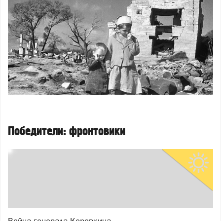
Победители: фронтовики
Война генерала Коровкина