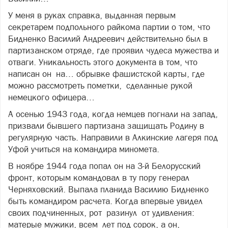
У меня в руках справка, выданная первым
секретарем подпольного райкома партии о том, что
Бидненко Василий Андреевич действительно был в
партизанском отряде, где проявил чудеса мужества и
отваги. Уникальность этого документа в том, что
написан он на… обрывке фашистской карты, где
можно рассмотреть пометки, сделанные рукой
немецкого офицера…
А осенью 1943 года, когда немцев погнали на запад,
призвали бывшего партизана защищать Родину в
регулярную часть. Направили в Алкинские лагеря под
Уфой учиться на командира миномета.
В ноябре 1944 года попал он на 3-й Белорусский
фронт, которым командовал в ту пору генерал
Черняховский. Выпала планида Василию Бидненко
быть командиром расчета. Когда впервые увидел
своих подчиненных, рот разинул от удивления:
матерые мужики, всем лет под сорок, а он,