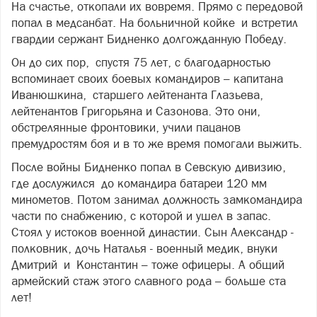
На счастье, откопали их вовремя. Прямо с передовой
попал в медсанбат. На больничной койке и встретил
гвардии сержант Бидненко долгожданную Победу.
Он до сих пор, спустя 75 лет, с благодарностью
вспоминает своих боевых командиров – капитана
Иванюшкина, старшего лейтенанта Глазьева,
лейтенантов Григорьяна и Сазонова. Это они,
обстрелянные фронтовики, учили пацанов
премудростям боя и в то же время помогали выжить.
После войны Бидненко попал в Севскую дивизию,
где дослужился до командира батареи 120 мм
минометов. Потом занимал должность замкомандира
части по снабжению, с которой и ушел в запас.
Стоял у истоков военной династии. Сын Александр -
полковник, дочь Наталья - военный медик, внуки
Дмитрий и Константин – тоже офицеры. А общий
армейский стаж этого славного рода – больше ста
лет!