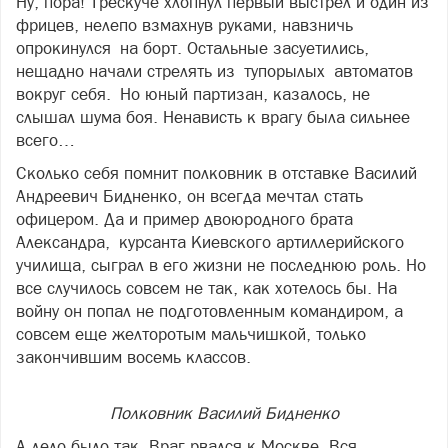
Ну, пора! Трескуче хлопнул первый выстрел и один из
фрицев, нелепо взмахнув руками, навзничь
опрокинулся на борт. Остальные засуетились,
нещадно начали стрелять из тупорылых автоматов
вокруг себя. Но юный партизан, казалось, не
слышал шума боя. Ненависть к врагу была сильнее
всего…
Сколько себя помнит полковник в отставке Василий
Андреевич Бидненко, он всегда мечтал стать
офицером. Да и пример двоюродного брата
Александра, курсанта Киевского артиллерийского
училища, сыграл в его жизни не последнюю роль. Но
все случилось совсем не так, как хотелось бы. На
войну он попал не подготовленным командиром, а
совсем еще желторотым мальчишкой, только
закончившим восемь классов.
Полковник Василий Бидненко
А дело было так. Враг рвался к Москве. Вся