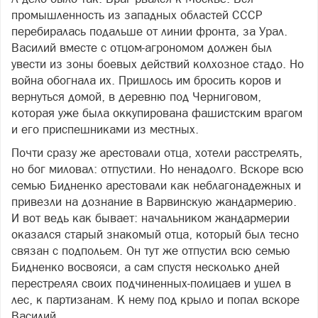
промышленность из западных областей СССР
перебиралась подальше от линии фронта, за Урал.
Василий вместе с отцом-агрономом должен был
увести из зоны боевых действий колхозное стадо. Но
война обогнала их. Пришлось им бросить коров и
вернуться домой, в деревню под Черниговом,
которая уже была оккупирована фашистским врагом
и его приспешниками из местных.
Почти сразу же арестовали отца, хотели расстрелять,
но бог миловал: отпустили. Но ненадолго. Вскоре всю
семью Бидненко арестовали как неблагонадежных и
привезли на дознание в Варвинскую жандармерию.
И вот ведь как бывает: начальником жандармерии
оказался старый знакомый отца, который был тесно
связан с подпольем. Он тут же отпустил всю семью
Бидненко восвояси, а сам спустя несколько дней
перестрелял своих подчиненных-полицаев и ушел в
лес, к партизанам. К нему под крыло и попал вскоре
Василий…