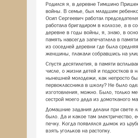
Родился я, в деревне Тимшино Пришек
войны. В семье, был младшим ребенко
Осип Сергеевич работал председателе
работала бригадиром в колхозе, а в с
деревне в годы войны, я, знаю, в осн
память навсегда запечатлела в памяти
из соседней деревни где была средня
женщины, плакали собравшись на улиц
Спустя десятилетия, в памяти всплыва
числе, о жизни детей и подростков в
нынешней молодежи, как непросто был
первоклассника в школу? Не было оде
изготовления, можно. Было, только ме
сестрой моего деда из домотканого ма
Домашние задания делали при свете л
было. Да и какое там электричество, 
печку. Когда появлялся дымок из ьруб
взять угольков на растопку.