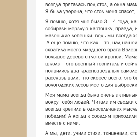
всегда пряталась под стол, а окна ма
Я была уверена, что стол меня спасет
Я помню, хотя мне было 3 – 4 года, ка
собирали мерзлую картошку, правда, 
маленькие лепешки, ведь мы всегда х
А еще помню, что как – то, над наше
схватила моего младшего брата Валер
большое дерево с густой кроной. Мама
школа – это военный госпиталь и сейч
появились два краснозвездных самолет
рассказывали, что скорее всего, это 
вологодских лесов место для выброски
Моя мама всегда была очень активным
вокруг себя людей. Читала им сводки 
всегда крепила в односельчанах мысль,
победим! А когда к соседям приходили
вместе с ними.
А мы, дети, учили стихи, танцевали, с