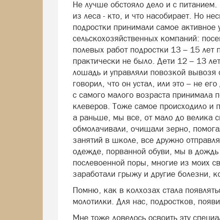
Не лучше обстояло дело и с питанием.
из леса - кто, и что насобирает. Но не
подростки принимали самое активное 
сельскохозяйственных компаний: посе
полевых работ подростки 13 – 15 лет 
практически не было. Дети 12 – 13 ле
лошадь и управляли повозкой вывозя с
говорил, что он устал, или это – не ег
с самого малого возраста принимала п
клеверов. Тоже самое происходило и п
а раньше, мы все, от мало до велика 
обмолачивали, очищали зерно, помога
занятий в школе, все дружно отправля
одежде, порванной обуви, мы в дождь 
послевоенной поры, многие из моих с
заработали грыжу и другие болезни, 
Помню, как в колхозах стала появлятьс
молотилки. Для нас, подростков, появ
Мне тоже довелось освоить эту специа