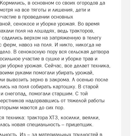
 Кормились, в основном со своих огородов да
смотря на все тяготы и лишения, дети и
участие в проведении основных
вной, сенокосе и уборке урожая. Во время
пахали поля на лошадях, ведь тракторов,
т садились верхом на запряженную в телегу
 ферм, навоз на поля. И никто, никогда не
о дело. В сенокосную пору вся сельская детвора
осильное участие в сушке и уборке трав и
ри уборке урожая. Сейчас, все делает техника,
своими руками помогали убирать урожай,
ли вывозить зерно в закрома. А осенью после
лись на поля собирать картошку. В старой
и снегопад, помогали старшим. С той
верстников надорвавшись от тяжелой работы
которыми маются до сих пор.
я техника: трактора ХТЗ, косилки, веялки,
илась новая специальность – прицепщик.
льность. Из – за материальных трудностей в