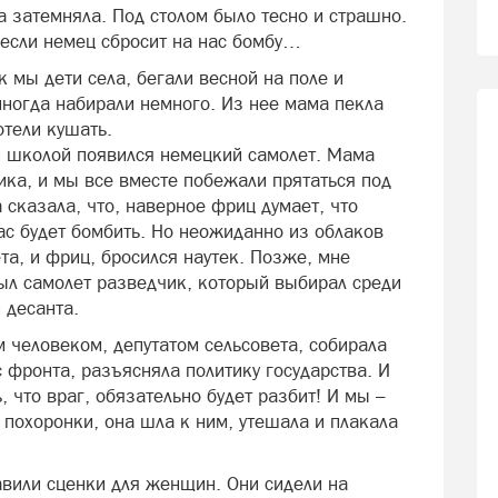
ма затемняла. Под столом было тесно и страшно.
, если немец сбросит на нас бомбу…
к мы дети села, бегали весной на поле и
иногда набирали немного. Из нее мама пекла
отели кушать.
й школой появился немецкий самолет. Мама
ика, и мы все вместе побежали прятаться под
 сказала, что, наверное фриц думает, что
ас будет бомбить. Но неожиданно из облаков
а, и фриц, бросился наутек. Позже, мне
был самолет разведчик, который выбирал среди
 десанта.
 человеком, депутатом сельсовета, собирала
с фронта, разъясняла политику государства. И
 что враг, обязательно будет разбит! И мы –
 похоронки, она шла к ним, утешала и плакала
тавили сценки для женщин. Они сидели на