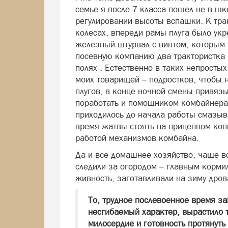
семье я после 7 класса пошел не в шк
регулировании высоты вспашки. К трак
колесах, впереди рамы плуга было ук
железный штурвал с винтом, которым 
посевную компанию два трактористка 
полях . Естественно в таких непростых
моих товарищей – подростков, чтобы н
плугов, в конце ночной смены привяз
поработать и помощником комбайнера.
приходилось до начала работы смазы
время жатвы стоять на прицепном коп
работой механизмов комбайна.
Да и все домашнее хозяйство, чаще в
следили за огородом – главным корм
живность, заготавливали на зиму дров
То, трудное послевоенное время за
несгибаемый характер, вырастило
милосердие и готовность протянуть