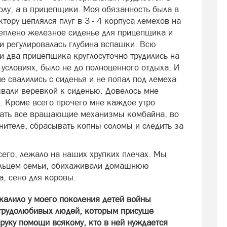
олу, а в прицепщики. Моя обязанность была в
тору цеплялся плуг в 3 - 4 корпуса лемехов на
реплено железное сиденье для прицепщика и
и регулировалась глубина вспашки. Всю
и два прицепщика круглосуточно трудились на
 условиях, было не до полноценного отдыха. И
е свалились с сиденья и не попал под лемеха
ывали веревкой к сиденью. Довелось мне
 Кроме всего прочего мне каждое утро
вать все вращающие механизмы комбайна, во
нителе, сбрасывать копны соломы и следить за
сего, лежало на наших хрупких плечах. Мы
ильцем семьи, обихаживали домашнюю
а, сено для коровы.
калило у моего поколения детей войны
 трудолюбивых людей, которым присуще
 руку помощи всякому, кто в ней нуждается