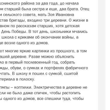
снинского района за два года, до начала
м старшей была сестра и еще, два брата. Отец
м сельского совета, мать Зоя Ивановна
остав бригады, входило три деревни. О жизни в
овном по рассказам старших, хотя детская
 День Победы. В тот день, школьники мчались
я школа с криками об окончании войны, а
е возле одного из домов.
ют многие яркие картинки из прошлого, в том
 нашей деревне. Разве можно объяснить
о в первый послевоенный год, собрать
жды, обуви, о сумках и портфелях фабричного
чтать. В школу я пошел с сумкой, сшитой
териала в полоску.
пмпы – коптилки. Электричества в деревне не
если не было даже спичек, чтобы растопить
ы одного из домов, все спешили туда, чтобы