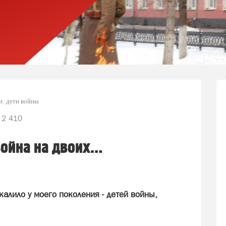
и: дети войны
2 410
война на двоих…
калило у моего поколения - детей войны,