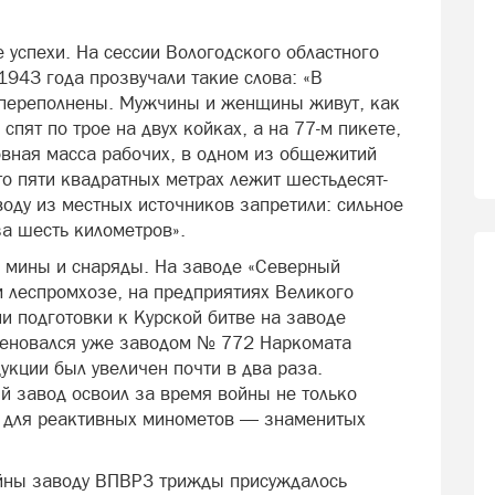
 успехи. На сессии Вологодского областного
1943 года прозвучали такие слова: «В
переполнены. Мужчины и женщины живут, как
пят по трое на двух койках, а на 77-м пикете,
овная масса рабочих, в одном из общежитий
о пяти квадратных метрах лежит шестьдесят-
оду из местных источников запретили: сильное
за шесть километров».
 мины и снаряды. На заводе «Северный
м леспромхозе, на предприятиях Великого
и подготовки к Курской битве на заводе
именовался уже заводом № 772 Наркомата
укции был увеличен почти в два раза.
 завод освоил за время войны не только
й для реактивных минометов — знаменитых
ойны заводу ВПВРЗ трижды присуждалось