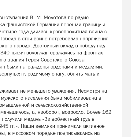
выступления В. М. Молотова по радио
йска фашистской Германии перешли границу и
четыре года длилась кровопролитная война с
Победа в этой войне потребовала напряжения
ского народа. Достойный вклад в победу над
 340 тысяч вологжан сражались на фронтах
ого звания Героя Советского Союза
сяч были награждены орденами и медалями.
ернуться к родимому очагу, обнять мать и
уживает не меньшего уважения. Несмотря на
ь мужского населения была мобилизована в
ромышленной и сельскохозяйственной
уменьшилось, а, наоборот, возросло. Более 162
 получили медаль «За доблестный труд в
45 гг.». Наши земляки принимали активное
оны, в массовом порядке подписывались на