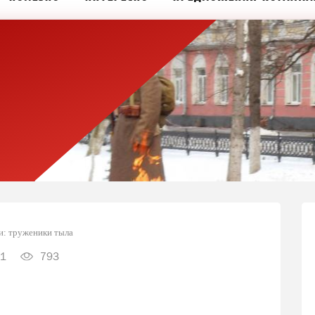
и: труженики тыла
1
793