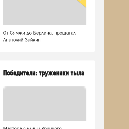
От Сямжи до Берлина, прошагал
Анатолий Зайкин
Победители: труженики тыла
Мастера с улицы Урицкого