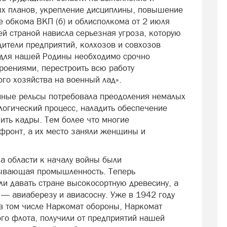
х планов, укрепление дисциплины, повышение
е обкома ВКП (б) и облисполкома от 2 июля
ей страной нависла серьезная угроза, которую
дители предприятий, колхозов и совхозов
 для нашей Родины необходимо срочно
роениями, перестроить всю работу
ого хозяйства на военный лад».
нные рельсы потребовала преодоления немалых
логический процесс, наладить обеспечение
ить кадры. Тем более что многие
фронт, а их место заняли женщины и
а области к началу войны были
тывающая промышленность. Теперь
ли давать стране высокосортную древесину, а
— авиаберезу и авиасосну. Уже в 1942 году
в том числе Наркомат обороны, Наркомат
го флота, получили от предприятий нашей