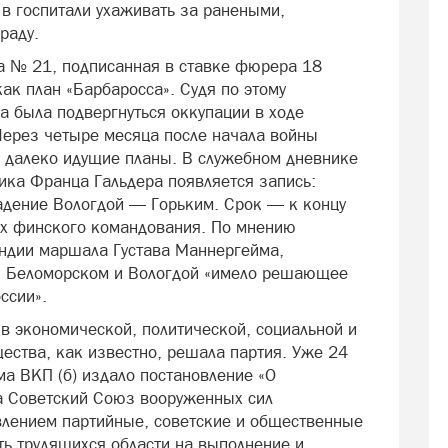
в госпитали ухаживать за ранеными,
раду.
а № 21, подписанная в ставке фюрера 18
ак план «Барбаросса». Судя по этому
а была подвергнуться оккупации в ходе
Через четыре месяца после начала войны
и далеко идущие планы. В служебном дневнике
ика Франца Гальдера появляется запись:
адение Вологдой — Горьким. Срок — к концу
ах финского командования. По мнению
ндии маршала Густава Маннергейма,
, Беломорском и Вологдой «имело решающее
ссии».
в экономической, политической, социальной и
ества, как известно, решала партия. Уже 24
ма ВКП (б) издало постановление «О
а Советский Союз вооруженных сил
влением партийные, советские и общественные
ь трудящихся области на выполнение и