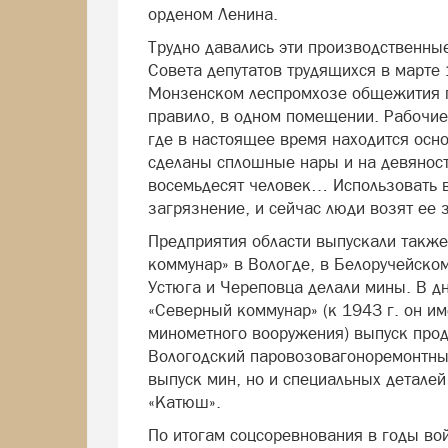
орденом Ленина.
Трудно давались эти производственные
Совета депутатов трудящихся в марте 
Монзенском леспромхозе общежития 
правило, в одном помещении. Рабочие с
где в настоящее время находится осн
сделаны сплошные нары и на девяност
восемьдесят человек… Использовать в
загрязнение, и сейчас люди возят ее 
Предприятия области выпускали также
коммунар» в Вологде, в Белоручейско
Устюга и Череповца делали мины. В дн
«Северный коммунар» (к 1943 г. он 
минометного вооружения) выпуск прод
Вологодский паровозовагоноремонтный
выпуск мин, но и специальных детале
«Катюш».
По итогам соцсоревнования в годы в