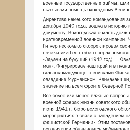
военные государственные займы, шли 
оказывали помощь блокадному Ленинг
Директива немецкого командования з
декабря 1940 года, вошла в историю к
документу, Вологодская область должн
кратковременной военной кампании. 
Гитлер несколько скорректировал сво
начальника Генштаба генерал-полковн
«Задачи на будущий (1942 год) … Овл
мая». Фигурировал наш край и в план
главнокомандующего войсками Финля
овладение Мурманском, Кандалакшей
значение на всем фронте Северной Ро
Все более или менее важные вопросы 
военной сферах жизни советского общ
июня 1941 г. бюро вологодского обко
мероприятиях в связи с нападением н
фашистской Германии». Этим постано
организации обязывались мобилизоват