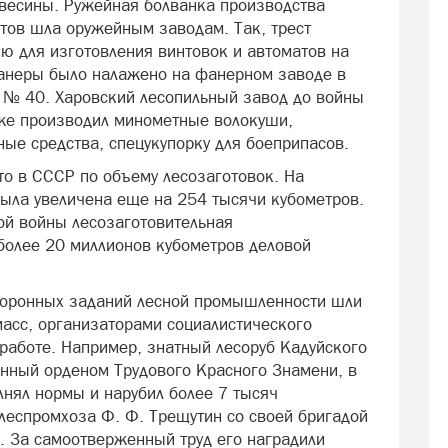
весины. Ружейная болванка производства
стов шла оружейным заводам. Так, трест
ю для изготовления винтовок и автоматов на
анеры было налажено на фанерном заводе в
 № 40. Харовский лесопильный завод до войны
 уже производил минометные волокуши,
ные средства, спецукупорку для боеприпасов.
то в СССР по объему лесозаготовок. На
ыла увеличена еще на 254 тысячи кубометров.
ой войны лесозаготовительная
более 20 миллионов кубометров деловой
боронных заданий лесной промышленности шли
асс, организаторами социалистического
работе. Например, знатный лесоруб Кадуйского
енный орденом Трудового Красного Знамени, в
нял нормы и нарубил более 7 тысяч
 леспромхоза Ф. Ф. Трещутин со своей бригадой
. За самоотверженный труд его наградили