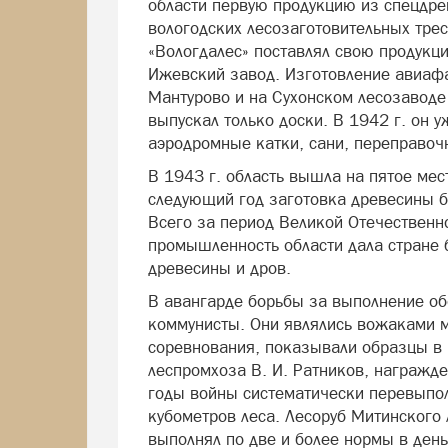
области первую продукцию из спецдре
вологодских лесозаготовительных тре
«Вологдалес» поставлял свою продукци
Ижевский завод. Изготовление авиаф
Мантурово и на Сухонском лесозаводе
выпускал только доски. В 1942 г. он
аэродромные катки, сани, переправоч
В 1943 г. область вышла на пятое мес
следующий год заготовка древесины б
Всего за период Великой Отечественн
промышленность области дала стране 
древесины и дров.
В авангарде борьбы за выполнение о
коммунисты. Они являлись вожаками м
соревнования, показывали образцы в 
леспромхоза В. И. Ратников, награжд
годы войны систематически перевыпол
кубометров леса. Лесоруб Митинского
выполнял по две и более нормы в день