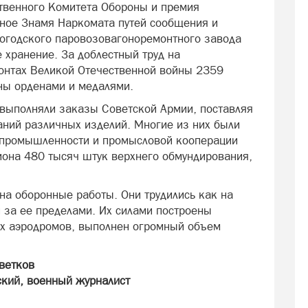
твенного Комитета Обороны и премия
ое Знамя Наркомата путей сообщения и
огодского паровозовагоноремонтного завода
е хранение. За доблестный труд на
онтах Великой Отечественной войны 2359
ны орденами и медалями.
ыполняли заказы Советской Армии, поставляя
ний различных изделий. Многие из них были
 промышленности и промысловой кооперации
иона 480 тысяч штук верхнего обмундирования,
а оборонные работы. Они трудились как на
и за ее пределами. Их силами построены
ых аэродромов, выполнен огромный объем
ветков
ский, военный журналист