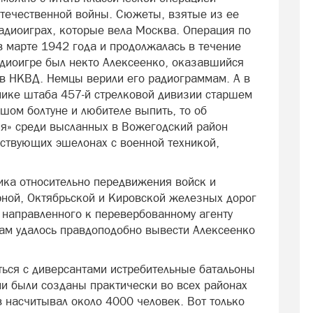
течественной войны. Сюжеты, взятые из ее
радиоиграх, которые вела Москва. Операция по
 марте 1942 года и продолжалась в течение
адиоигре был некто Алексеенко, оказавшийся
ов НКВД. Немцы верили его радиограммам. А в
нике штаба 457-й стрелковой дивизии старшем
шом болтуне и любителе выпить, то об
ия» среди высланных в Вожегодский район
ествующих эшелонах с военной техникой,
ика относительно передвижения войск и
рной, Октябрьской и Кировской железных дорог
направленного к перевербованному агенту
там удалось правдоподобно вывести Алексеенко
ься с диверсантами истребительные батальоны
ни были созданы практически во всех районах
в насчитывал около 4000 человек. Вот только