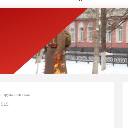
и: труженики тыла
515