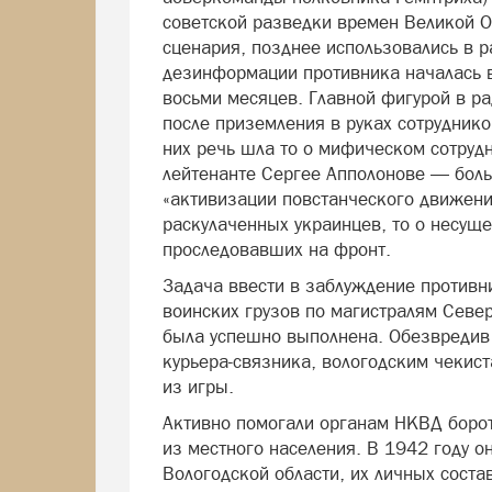
советской разведки времен Великой О
сценария, позднее использовались в 
дезинформации противника началась в
восьми месяцев. Главной фигурой в р
после приземления в руках сотрудник
них речь шла то о мифическом сотруд
лейтенанте Сергее Апполонове — боль
«активизации повстанческого движен
раскулаченных украинцев, то о несущ
проследовавших на фронт.
Задача ввести в заблуждение противн
воинских грузов по магистралям Севе
была успешно выполнена. Обезвредив 
курьера-связника, вологодским чекис
из игры.
Активно помогали органам НКВД борот
из местного населения. В 1942 году о
Вологодской области, их личных соста