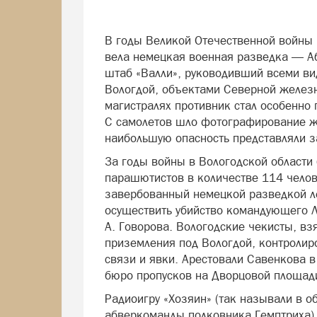
В годы Великой Отечественной войны
вела немецкая военная разведка — А
штаб «Валли», руководивший всеми в
Вологдой, объектами Северной желез
магистралях противник стал особенно 
С самолетов шло фотографирование ж
наибольшую опасность представляли 
За годы войны в Вологодской области
парашютистов в количестве 114 челов
завербованный немецкой разведкой ле
осуществить убийство командующего Л
А. Говорова. Вологодские чекисты, в
приземления под Вологдой, контролир
связи и явки. Арестовали Савенкова 
бюро пропусков на Дворцовой площад
Радиоигру «Хозяин» (так называли в 
абверкоманды полковника Гемптриха)