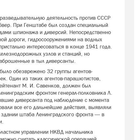
 разведывательную деятельность против СССР
бвер. При Генштабе был создан специальный
идами шпионажа и диверсий. Непосредственно
ной дороги, гидросооружениями на водных
пристально интересоваться в конце 1941 года.
елезнодорожных узлов и станций, но
заброшенные в тыл диверсанты.
 было обезврежено 32 группы агентов-
ек. Один из таких агентов-парашютистов,
йтенант М. И. Савенков, должен был
енинградским фронтом генерал-полковника Л.
зявшие диверсанта под наблюдение с момента
овали все его дальнейшие действия, выявляли
в здании штаба Ленинградского фронта — в
и.
областном управлении НКВД начальника
 можно считать классической операцией