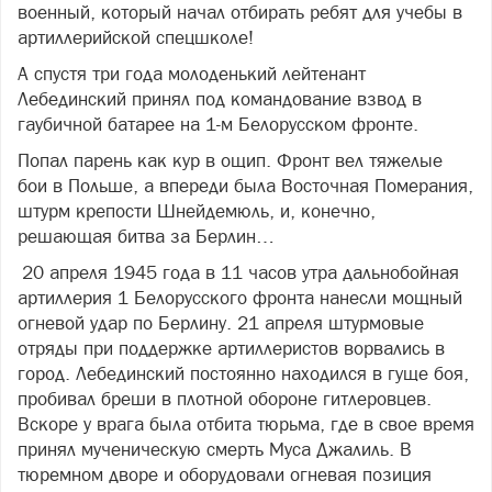
военный, который начал отбирать ребят для учебы в
артиллерийской спецшколе!
А спустя три года молоденький лейтенант
Лебединский принял под командование взвод в
гаубичной батарее на 1-м Белорусском фронте.
Попал парень как кур в ощип. Фронт вел тяжелые
бои в Польше, а впереди была Восточная Померания,
штурм крепости Шнейдемюль, и, конечно,
решающая битва за Берлин…
20 апреля 1945 года в 11 часов утра дальнобойная
артиллерия 1 Белорусского фронта нанесли мощный
огневой удар по Берлину. 21 апреля штурмовые
отряды при поддержке артиллеристов ворвались в
город. Лебединский постоянно находился в гуще боя,
пробивал бреши в плотной обороне гитлеровцев.
Вскоре у врага была отбита тюрьма, где в свое время
принял мученическую смерть Муса Джалиль. В
тюремном дворе и оборудовали огневая позиция