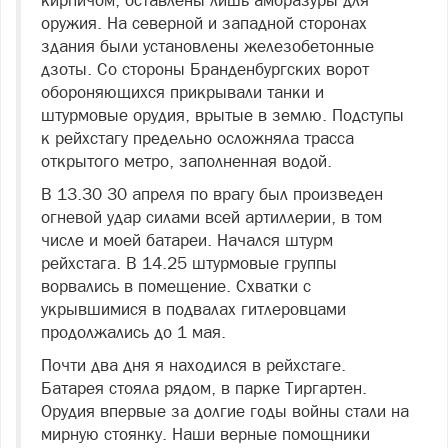
кирпичом, оставлены лишь амбразуры для
оружия. На северной и западной сторонах
здания были установлены железобетонные
дзоты. Со стороны Бранденбургских ворот
обороняющихся прикрывали танки и
штурмовые орудия, врытые в землю. Подступы
к рейхстагу предельно осложняла трасса
открытого метро, заполненная водой.
В 13.30 30 апреля по врагу был произведен
огневой удар силами всей артиллерии, в том
числе и моей батареи. Начался штурм
рейхстага. В 14.25 штурмовые группы
ворвались в помещение. Схватки с
укрывшимися в подвалах гитлеровцами
продолжались до 1 мая.
Почти два дня я находился в рейхстаге.
Батарея стояла рядом, в парке Тиргартен.
Орудия впервые за долгие годы войны стали на
мирную стоянку. Наши верные помощники