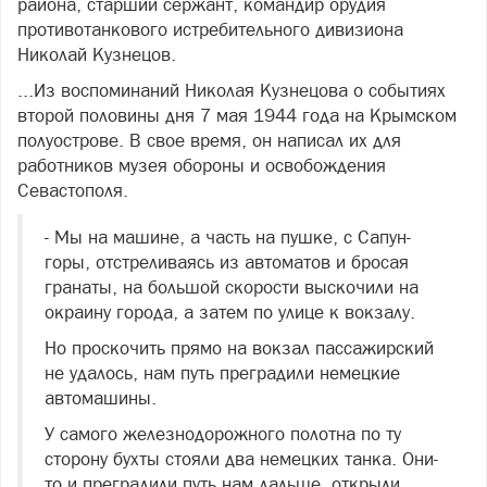
района, старший сержант, командир орудия
противотанкового истребительного дивизиона
Николай Кузнецов.
...Из воспоминаний Николая Кузнецова о событиях
второй половины дня 7 мая 1944 года на Крымском
полуострове. В свое время, он написал их для
работников музея обороны и освобождения
Севастополя.
- Мы на машине, а часть на пушке, с Сапун-
горы, отстреливаясь из автоматов и бросая
гранаты, на большой скорости выскочили на
окраину города, а затем по улице к вокзалу.
Но проскочить прямо на вокзал пассажирский
не удалось, нам путь преградили немецкие
автомашины.
У самого железнодорожного полотна по ту
сторону бухты стояли два немецких танка. Они-
то и преградили путь нам дальше, открыли