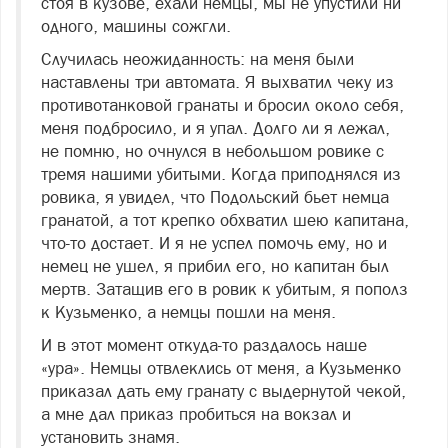
стоя в кузове, ехали немцы, мы не упустили ни
одного, машины сожгли.
Случилась неожиданность: на меня были
наставлены три автомата. Я выхватил чеку из
противотанковой гранаты и бросил около себя,
меня подбросило, и я упал. Долго ли я лежал,
не помню, но очнулся в небольшом ровике с
тремя нашими убитыми. Когда приподнялся из
ровика, я увидел, что Подольский бьет немца
гранатой, а тот крепко обхватил шею капитана,
что-то достает. И я не успел помочь ему, но и
немец не ушел, я прибил его, но капитан был
мертв. Затащив его в ровик к убитым, я пополз
к Кузьменко, а немцы пошли на меня.
И в этот момент откуда-то раздалось наше
«ура». Немцы отвлеклись от меня, а Кузьменко
приказал дать ему гранату с выдернутой чекой,
а мне дал приказ пробиться на вокзал и
установить знамя.