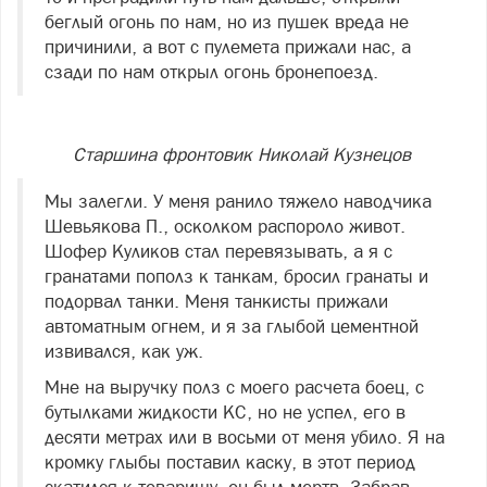
беглый огонь по нам, но из пушек вреда не
причинили, а вот с пулемета прижали нас, а
сзади по нам открыл огонь бронепоезд.
Старшина фронтовик Николай Кузнецов
Мы залегли. У меня ранило тяжело наводчика
Шевьякова П., осколком распороло живот.
Шофер Куликов стал перевязывать, а я с
гранатами пополз к танкам, бросил гранаты и
подорвал танки. Меня танкисты прижали
автоматным огнем, и я за глыбой цементной
извивался, как уж.
Мне на выручку полз с моего расчета боец, с
бутылками жидкости КС, но не успел, его в
десяти метрах или в восьми от меня убило. Я на
кромку глыбы поставил каску, в этот период
скатился к товарищу, он был мертв. Забрав