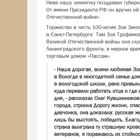
Неве нашу землячку поздравил губерн
От имени Президента РФ он вручил ей
Отечественной войне».
Торжество в честь 100-летия Зои Зин
в Санкт-Петербурге. Там Зоя Трофимов
Великой Отечественной войны она слу
Ленинградского фронта, в мирное вре
торговым домом «Пассаж».
- Наша дорогая, всеми любимая Зо
в Вологде в многодетной семье до
в вологодской школе, рано привыкла
куда перевели работать отца и где
дня, - рассказал Олег Кувшиннико
города, строила Дорогу жизни, спа
девчонка, она доказала: русская 
лишь бы выстоять, победить. Благ
страна выиграла ту страшную крово
ветеранов, я поражаюсь их стойко