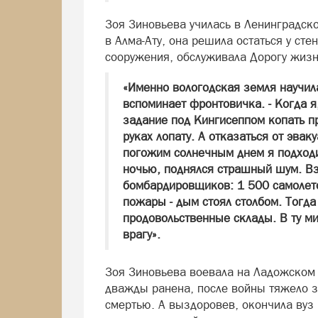
Зоя Зиновьева училась в Ленинградско
в Алма-Ату, она решила остаться у сте
сооружения, обслуживала Дорогу жизн
«Именно вологодская земля научила
вспоминает фронтовичка. - Когда я,
задание под Кингисеппом копать п
руках лопату. А отказаться от эвак
погожим солнечным днем я подходил
ночью, поднялся страшный шум. Взг
бомбардировщиков: 1 500 самолето
пожары - дым стоял столбом. Тогд
продовольственные склады. В ту ми
врагу».
Зоя Зиновьева воевала на Ладожском 
дважды ранена, после войны тяжело з
смертью. А выздоровев, окончила вуз