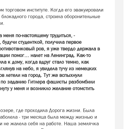
м торговом институте. Когда его эвакуировали
н блокадного города, строила оборонительные
и.
 меня по-настоящему трудиться, -
 будучи студенткой, получила первое
ротивотанковый ров, я уже твердо держала в
уации помог… налет на Ленинград. Как-то
а к дому, когда вдруг стало темно, как
лянув на небо, я увидела тучу из немецких
в летели на город. Тут же вспыхнули
а по заданию Гитлера фашисты разбомбили
нуту у меня и возникло желание отомстить
озере, где проходила Дорога жизни. Была
аболела - три месяца была между жизнью и
 и не жалела себя на работе. Наша землячка