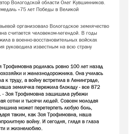
атор Вологодской области Олег Кувшинников.
 медаль «75 лет Победы в Великой
овьевой организовало Вологодское землячество
на считается человеком-легендой. В годы
жила в военно-восстановительных войсках
мя руководила известным на всю страну
я Трофимовна родилась ровно 100 лет назад
мохозяйки и железнодорожника. Она училась
 к труду, а войну встретила в Ленинграде,
 наша землячка пережила блокаду - все 872
в. - Зоя Трофимовна защищала рубежи
сая сотни и тысячи людей. Совсем молодая
женщина может перетерпеть любую боль,
одаря таким, как Зоя Трофимовна, наша
пролитную войну. И сегодня, глядя в глаза
сти и жизнелюбию.