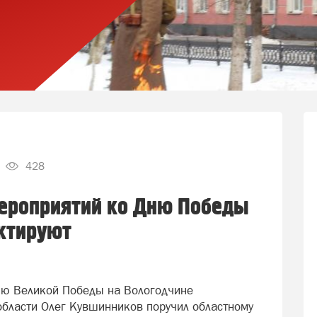
428
ероприятий ко Дню Победы
ектируют
ию Великой Победы на Вологодчине
области Олег Кувшинников поручил областному