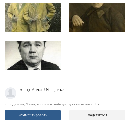
Автор:
Алексей Кондратьев
победители
9 мая
к юбилею победы
дорога памяти
16+
комментировать
поделиться